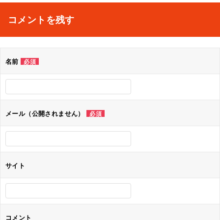
ナ
コメントを残す
ビ
ゲ
名前
必須
ー
シ
ョ
メール（公開されません）
必須
ン
サイト
コメント