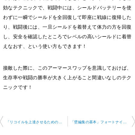
効なテクニックで、戦闘中には、シールドバッテリーを使
わずに一瞬でシールドを全回復して即座に戦線に復帰した
り、戦闘後には、一旦シールドを着替えて体力の方を回復
し、安全を確認したところでレベルの高いシールドに着替
えなおす、という使い方もできます！
接敵した際に、このアーマースワップを意識しておけば、
生存率や戦闘の勝率が大きく上がること間違いなしのテク
ニックです！
投
「リコイルを上達させるためのおすすめ練習方法」APEXオンラインレッスン2024-11-5-n o0006-no0022
「壁編集の基本」フォートナイトオンラインレッスン2024-11-08-no0006-no0022
稿