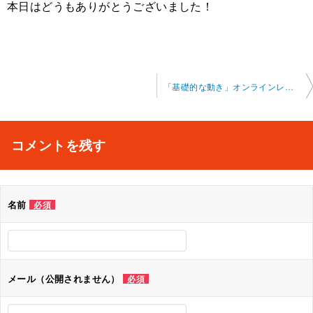
本日はどうもありがとうございました！
投
「基礎的な動き」オンラインレッスン 2024-7-4-no0006
稿
ナ
コメントを残す
ビ
ゲ
名前
必須
ー
シ
ョ
メール（公開されません）
必須
ン