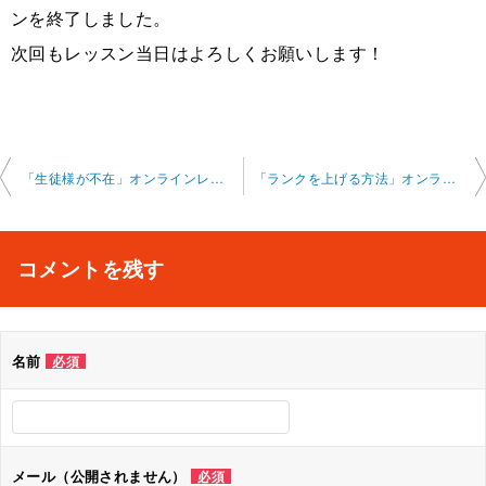
ンを終了しました。
次回もレッスン当日はよろしくお願いします！
投
「生徒様が不在」オンラインレッスン 2024-9-7-no0009
「ランクを上げる方法」オンラインレッスン 2024-9-21-no0009
稿
ナ
コメントを残す
ビ
ゲ
名前
必須
ー
シ
ョ
メール（公開されません）
必須