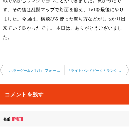
戦で活かしランクで勝つことができました。良かったで
す。その後は乱闘マップで対面を鍛え、1v1を最後にやり
ました。今回は、横飛びを使った撃ち方などがしっかり出
来ていて良かったです。 本日は、ありがとうございまし
た。
投
「ホラーゲームと1v1」 フォ ートナイト オンラインレ ッスン 2024-11-11-no0011-0025
「ライトハンドピークとランク」 フォートナイト オンラ インレッスン 2024-11-19-no0011
稿
ナ
コメントを残す
ビ
ゲ
名前
必須
ー