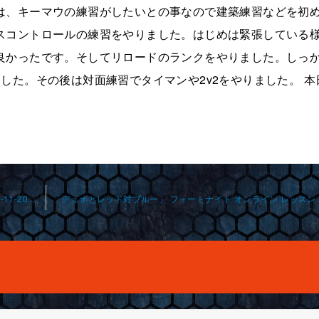
は、キーマウの練習がしたいとの事なので建築練習などを初
スコントロールの練習をやりました。はじめは緊張している
良かったです。そしてリロードのランクをやりました。しっ
した。その後は対面練習でタイマンや2v2をやりました。 本
「乱闘とタイマン」 フォ ートナイト オンラインレ ッスン 2024-11-20-no0011-0032