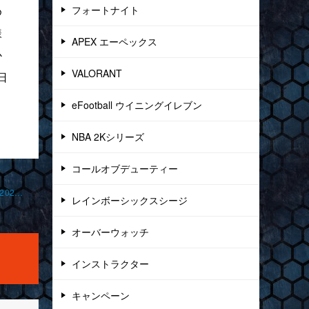
め
フォートナイト
様
APEX エーペックス
か
VALORANT
日
eFootball ウイニングイレブン
NBA 2Kシリーズ
コールオブデューティー
「デュオとレッド対ブルー」 フォートナイト オンライン レッスン 2024-12-13-no0011-0032
レインボーシックスシージ
オーバーウォッチ
インストラクター
キャンペーン