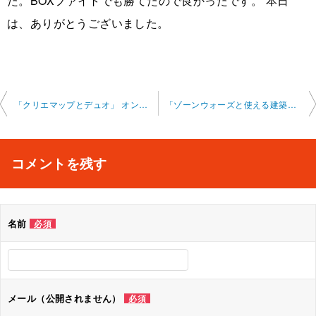
た。BOXファイトでも勝てたので良かったです。 本日
は、ありがとうございました。
投
「クリエマップとデュオ」 オンラインレッスン 2024-9-14-no0011- 0023
「ゾーンウォーズと使える建築」 オンラインレッスン 2024 -9-16-no0011
稿
ナ
コメントを残す
ビ
ゲ
名前
必須
ー
シ
ョ
メール（公開されません）
必須