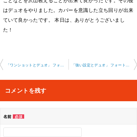
ことなどを沢山教えることが出来て良かったです。その後
はデュオをやりました。カバーを意識した立ち回りが出来
ていて良かったです。 本日は、ありがとうございまし
た！
投
「ワンショットとデュオ」 フォートナイト オンライン レッスン 2024-11-23-no0011-0023
「強い設定とデュオ」 フォートナイト オンラインレッ スン 2024-11-30-no0011-0023
稿
ナ
コメントを残す
ビ
ゲ
名前
必須
ー
シ