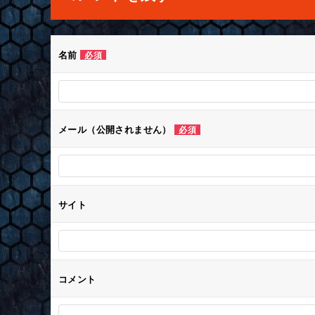
ビ
ゲ
名前
必須
ー
シ
メール（公開されません）
必須
ョ
ン
サイト
コメント