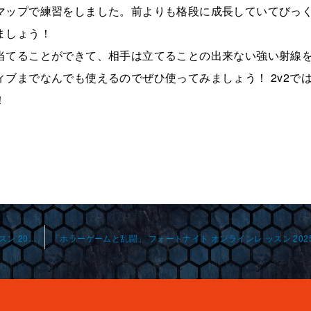
マップで練習をしました。前よりも格段に成長していてびっ
ましょう！
当てることができて、相手は立てることの出来ない強い射線
ブまでなんでも使えるのでぜひ使ってみましょう！ 2v2で
！
「対面の基礎とboxファイト」 フォートナイト オンライン レッスン 2025-2-25-no0011-0040