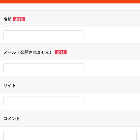
ビ
ゲ
名前
必須
ー
シ
ョ
メール（公開されません）
必須
ン
サイト
コメント