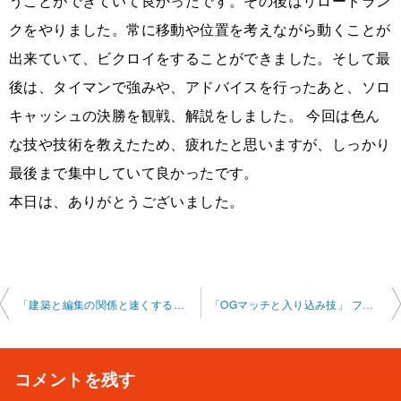
うことができていて良かったです。その後はリロードラン
クをやりました。常に移動や位置を考えながら動くことが
出来ていて、ビクロイをすることができました。そして最
後は、タイマンで強みや、アドバイスを行ったあと、ソロ
キャッシュの決勝を観戦、解説をしました。 今回は色ん
な技や技術を教えたため、疲れたと思いますが、しっかり
最後まで集中していて良かったです。
本日は、ありがとうございました。
投
「建築と編集の関係と速くするには」 フォートナイト オ ンラインレッスン 2025-1-9-no0011-0032
「OGマッチと入り込み技」 フォートナイト オンラインレ ッスン 2025-1-17-no0011-0023
稿
ナ
コメントを残す