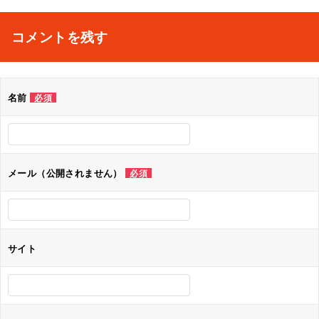
稿
ナ
コメントを残す
ビ
ゲ
名前
必須
ー
シ
ョ
メール（公開されません）
必須
ン
サイト