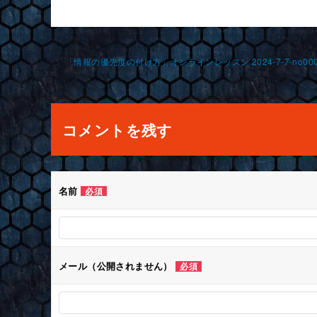
投
「情報の優先度の付け方」オンラインレッスン 2024-7-7-no0008
稿
ナ
コメントを残す
ビ
ゲ
名前
必須
ー
シ
メール（公開されません）
必須
ョ
ン