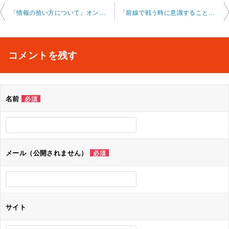
投
「情報の拾い方について」オンラインレッスン 2024-6-20-no0008-0014
「前線で戦う時に意識すること」オンラインレッスン 2024-7-7-no0008-0014
稿
ナ
コメントを残す
ビ
ゲ
名前
必須
ー
シ
ョ
メール（公開されません）
必須
ン
サイト