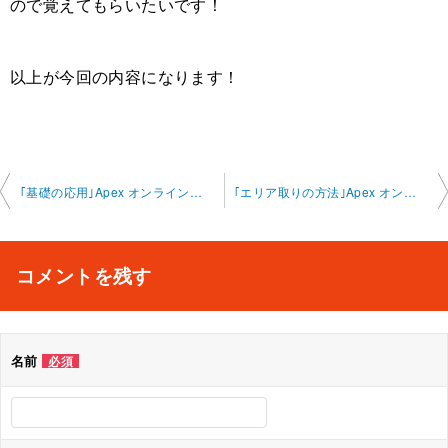
ので覚えてもらいたいです！
以上が今回の内容になります！
投
｢基礎の応用｣Apex オンラインレッスン 2025-5-12-no0008-0022
｢エリア取りの方法｣Apex オンラインレッスン 2025-5-20-no0008-0022
稿
ナ
コメントを残す
ビ
ゲ
名前
必須
ー
シ