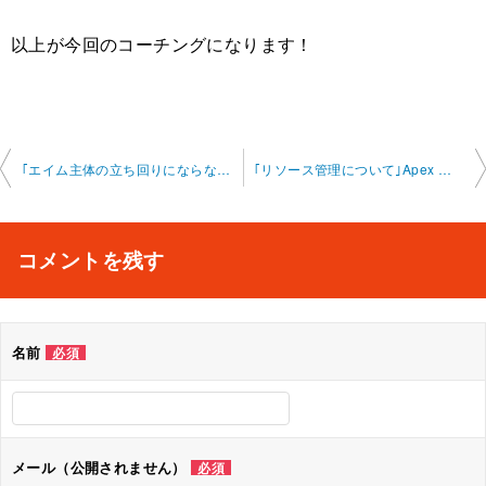
以上が今回のコーチングになります！
投
｢エイム主体の立ち回りにならないために｣Apex オンラインレッスン 2025-5-27-no0008-0 022
｢リソース管理について｣Apex オンラインレッスン 2025-6-10-no0008-0022
稿
ナ
コメントを残す
ビ
ゲ
名前
必須
ー
シ
ョ
メール（公開されません）
必須