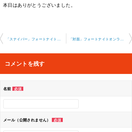
本日はありがとうございました。
投
「スナイパー」フォートナイトオンラインレッスン 2024-12-22-no0007-0015
「対面」フォートナイトオンラインレッスン 2025-1-3-no0007
稿
ナ
コメントを残す
ビ
ゲ
名前
必須
ー
シ
ョ
メール（公開されません）
必須
ン