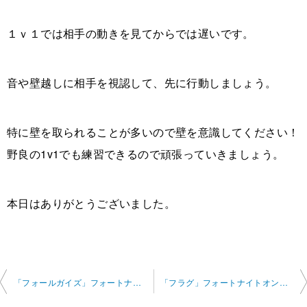
１ｖ１では相手の動きを見てからでは遅いです。
音や壁越しに相手を視認して、先に行動しましょう。
特に壁を取られることが多いので壁を意識してください！
野良の1v1でも練習できるので頑張っていきましょう。
本日はありがとうございました。
投
「フォールガイズ」フォートナイトオンラインレッスン 2024-12-15-no0007-0015
「フラグ」フォートナイトオンラインレッスン 2024-12-21-no0007- 0015