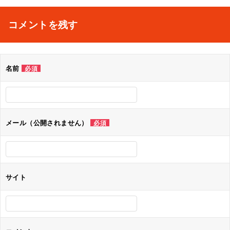
稿
ナ
コメントを残す
ビ
ゲ
名前
必須
ー
シ
ョ
メール（公開されません）
必須
ン
サイト