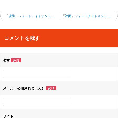
投
「攻防」フォートナイトオンラインレッスン 2025-6-22-no0007- 0015
「対面」フォートナイトオンラインレッスン 2025-6-27-no0007- 0030
稿
ナ
コメントを残す
ビ
ゲ
名前
必須
ー
シ
ョ
メール（公開されません）
必須
ン
サイト