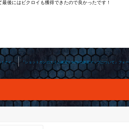
て最後にはビクロイも獲得できたので良かったです！
『対面力の強化に必要なことと戦うときの意識について』フォートナイトオンライ ンレッスン 2024-11-24-0010