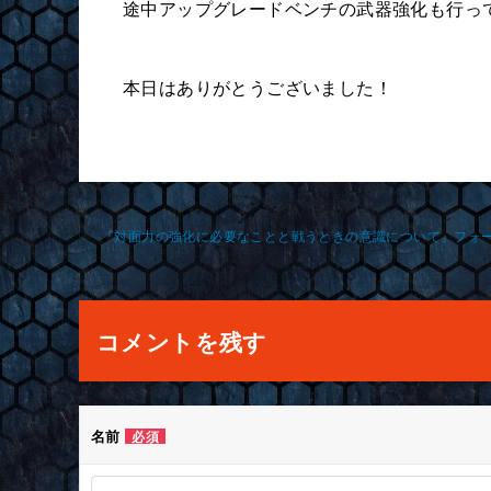
途中アップグレードベンチの武器強化も行っ
本日はありがとうございました！
投
稿
ナ
コメントを残す
ビ
ゲ
名前
必須
ー