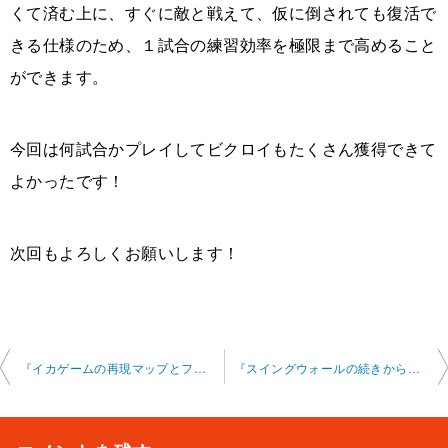
くて済む上に、すぐに敵と戦えて、仮に倒されても復活で
きる仕様のため、１試合の練習効率を極限まで高めること
ができます。
今回は何試合かプレイしてビクロイもたくさん獲得できて
よかったです！
次回もよろしくお願いします！
投
『イカゲームの再現マップとフラテッドの隠し保管庫について』フォートナイトオ ンラインレッスン 2025-02-16-0010-0029
『スイングウォールの続きから横跳びを混ぜた派生形の建築について』フォートナ イトオンラインレッスン 2025-02-17-0010-0024
稿
ナ