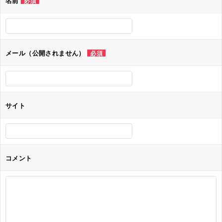
名前
必須
ー
シ
ョ
メール（公開されません）
必須
ン
サイト
コメント