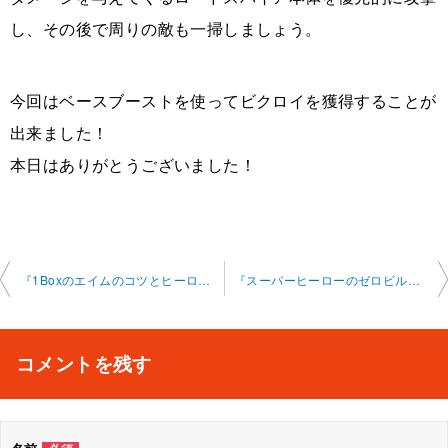
し、その後で周りの敵も一掃しましょう。
今回はベースブーストを使ってビクロイを獲得することが
出来ました！
本日はありがとうございました！
投
『1Boxのエイムのコツとヒーローのバトルロイヤルについて』フォートナイトオンラ インレッスン 2025-06-15-0010-0024
『スーパーヒーローのゼロビルドバトルロイヤルについて』フォートナイトオンラ インレッスン 2025-06-16-0010-0033
稿
ナ
コメントを残す
ビ
ゲ