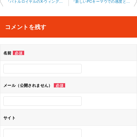
投
『バトルロイヤルのX-ウィングについて』フォートナイトオンラインレッスン 2025- 05-25-0010-0029
『新しいPCキーマウでの感度とゼロビルドのバトルロイヤルについて』フォートナ イトオンラインレッスン 2025-05-26-0010-0033
稿
ナ
コメントを残す
ビ
ゲ
名前
必須
ー
シ
ョ
メール（公開されません）
必須
ン
サイト