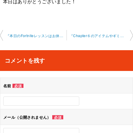
本日はありがとうございました！
投
『本日のFortniteレッスンはお休みとなりました』フォートナイトオンラインレッス ン 2024-12-15-0010-0024
『Chapter６のアイテムやギミックとゼロビルドについて』フォートナイトオンライン レッスン 2024-12-16-0010-0033
稿
ナ
コメントを残す
ビ
ゲ
名前
必須
ー
シ
ョ
メール（公開されません）
必須
ン