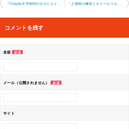
投
『Chapter2 RIMIXのゼロビルドの戦い方について』フォートナイトオンラインレッスン 2024-11-10-0010
『上屋根の練習とホイールリセットについて』フォートナイトオンラインレッスン 2024-11-17-0010-0031
稿
ナ
コメントを残す
ビ
ゲ
名前
必須
ー
シ
ョ
メール（公開されません）
必須
ン
サイト