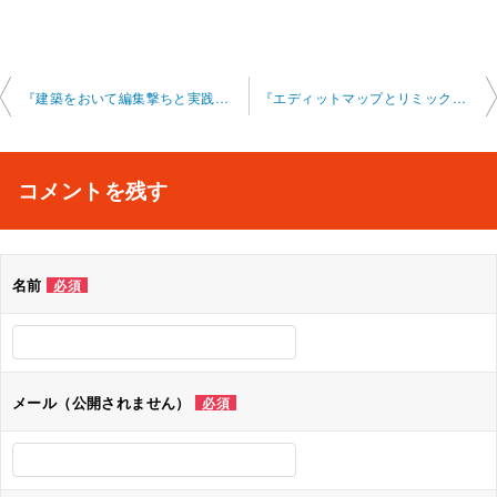
投
『建築をおいて編集撃ちと実践的な練習について』フォートナイトオンラインレッ スン 2024-11-17-0010-0024
『エディットマップとリミックスのバトルロイヤル』フォートナイトオンラインレ ッスン 2024-11-19-0010-0029
稿
ナ
コメントを残す
ビ
ゲ
名前
必須
ー
シ
ョ
メール（公開されません）
必須
ン