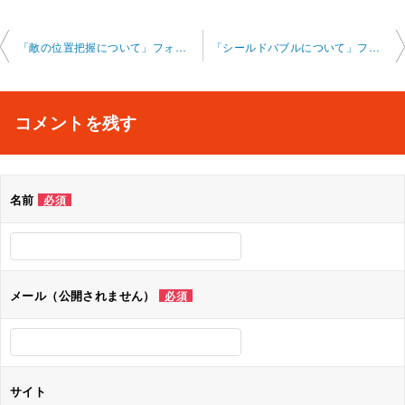
投
「敵の位置把握について」フォートナイト オンライン 2025-8-22-no0002-0022
「シールドバブルについて」フォートナイト オンライン 2025-8-28-no0002-0010
稿
ナ
コメントを残す
ビ
ゲ
名前
必須
ー
シ
ョ
メール（公開されません）
必須
ン
サイト