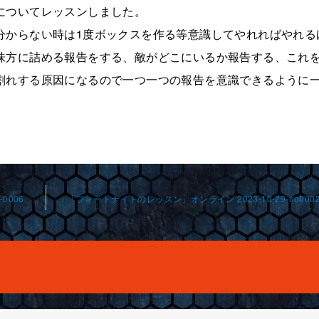
についてレッスンしました。
分からない時は1度ボックスを作る等意識してやれればやれる
味方に詰める報告をする、敵がどこにいるか報告する、これ
割れする原因になるので一つ一つの報告を意識できるように
0006
「フォートナイトのレッスン」オンライン 2023-10-29-no0002-