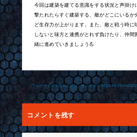
今回は建築を建てる意識をする状況と声掛け
撃たれたらすぐ建築する、敵がどこにいるか
ど生存力が上がります。また、敵と戦う時に
しないと味方と連携がとれず負けたり、仲間
緒に進めていきましょう💪
投
「フォートナイトのレッスン」オンライン 2023-10-20-no0002-
稿
ナ
コメントを残す
ビ