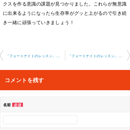
クスを作る意識の課題が見つかりました。これらが無意識
に出来るようになったら生存率がグッと上がるので引き続
き一緒に頑張っていきましょう！
投
「フォートナイトのレッスン」オンライン 2023-12-10-no0002-0004
「フォートナイトのレッスン」オンライン 2023-12-17-no0002-0004
稿
ナ
コメントを残す
ビ
ゲ
名前
必須
ー
シ