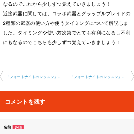
なるのでこれから少しずつ覚えていきましょう！
近接武器に関しては、コラボ武器とグラップルブレイドの
2種類の武器の使い方や使うタイミングについて解説しま
した。タイミングや使い方次第でとても有利になるし不利
にもなるのでこちらも少しずつ覚えていきましょう！
投
「フォートナイトのレッスン」オンライン 2024-2-18-no0002-0010
「フォートナイトのレッスン」オンライン 2024 2-21-no0002
稿
ナ
コメントを残す
ビ
ゲ
名前
必須
ー