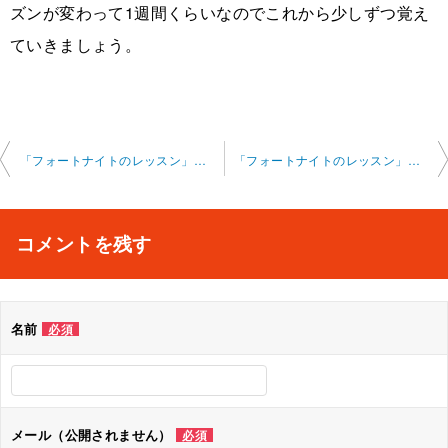
ズンが変わって1週間くらいなのでこれから少しずつ覚え
ていきましょう。
投
「フォートナイトのレッスン」オンライン 2024-5-27-no0002
「フォートナイトのレッスン」オンライン 2024-5-31-no0002-0010
稿
ナ
コメントを残す
ビ
ゲ
名前
必須
ー
シ
ョ
メール（公開されません）
必須