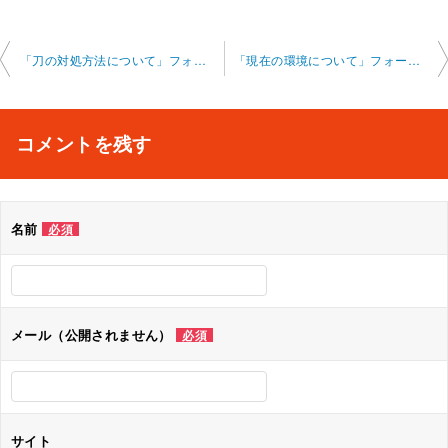
投
「刀の対処方法について」フォートナイト オンライン 2025-1-25-no0002-0004
「現在の環境について」フォートナイト オンライン 2025-1-26-no0002-0009
稿
ナ
コメントを残す
ビ
ゲ
名前
必須
ー
シ
ョ
メール（公開されません）
必須
ン
サイト