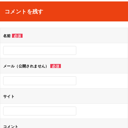
ナ
コメントを残す
ビ
ゲ
名前
必須
ー
シ
ョ
メール（公開されません）
必須
ン
サイト
コメント