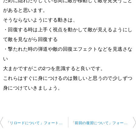
ために隠れたりしている間に敵が移動して敵を見失うこと
があると思います。
そうならないようにする動きは、
・回復する時は上手く視点を動かして敵が見えるようにし
て敵を見ながら回復する
・撃たれた時の弾道や敵の回復エフェクトなどを見逃さな
い
大まかですがこの2つを意識すると良いです。
これらはすぐに身につけるのは難しいと思うので少しずつ
身につけていきましょう。
投
「リロードについて」フォートナイト オンライン 2025-4-24-no0002-0011
「前回の復習について」フォートナイト オンライン 2025-5-1-no0002-0039
稿