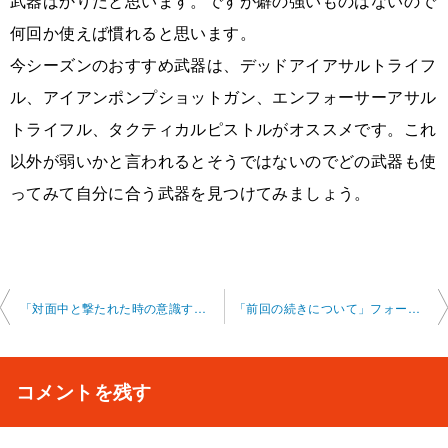
武器ばかりだと思います。ですが癖の強いものはないので
何回か使えば慣れると思います。
今シーズンのおすすめ武器は、デッドアイアサルトライフ
ル、アイアンポンプショットガン、エンフォーサーアサル
トライフル、タクティカルピストルがオススメです。これ
以外が弱いかと言われるとそうではないのでどの武器も使
ってみて自分に合う武器を見つけてみましょう。
投
「対面中と撃たれた時の意識することについて」フォートナイト オンライン 2025-12 -8-no0002-0039
「前回の続きについて」フォートナイト オンライン 2025-12-16-no0002-0039
稿
ナ
コメントを残す
ビ