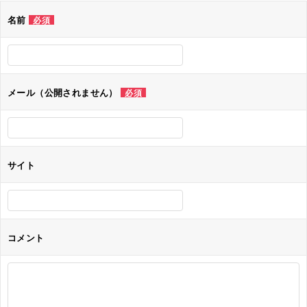
ゲ
名前
必須
ー
シ
ョ
メール（公開されません）
必須
ン
サイト
コメント