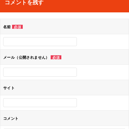
コメントを残す
ビ
ゲ
名前
必須
ー
シ
ョ
メール（公開されません）
必須
ン
サイト
コメント