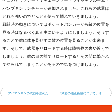
今回のアップデートでチェーンソー・ウィッチブルーム・
パンプキンランチャーが追加されました。これらの武器は
どれも強いのでどんどん使って慣れていきましょう。
戦闘時の動きについてはポケットバンカーから敵の位置を
見る時はなるべく真ん中にいるようにしましょう。そうす
ることで敵に体を見せずに敵の位置を見ることが出来ま
す。そして、武器をリロードする時は障害物の裏や近くで
しましょう。敵の目の前でリロードするとその間に撃たれ
てやられてしまうことがあるので気をつけましょう。
投
「アイアンマンの武器を含めた武器構成について」オンライン 2024-10-9-no0002-0011
「武器の適正距離について」オンライン 2024-10-12-no0002-0027
稿
ナ