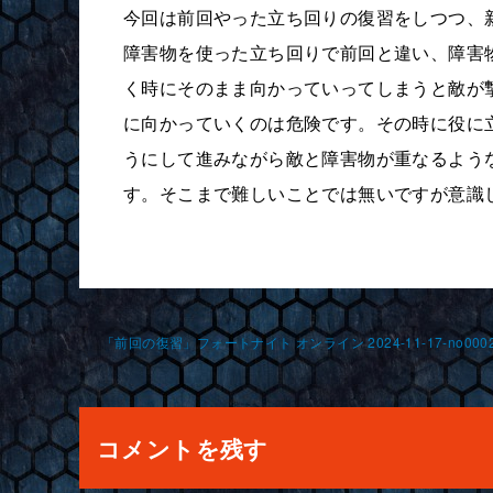
今回は前回やった立ち回りの復習をしつつ、
障害物を使った立ち回りで前回と違い、障害
く時にそのまま向かっていってしまうと敵が
に向かっていくのは危険です。その時に役に
うにして進みながら敵と障害物が重なるよう
す。そこまで難しいことでは無いですが意識
投
「前回の復習」フォートナイト オンライン 2024-11-17-no0002
稿
ナ
コメントを残す
ビ