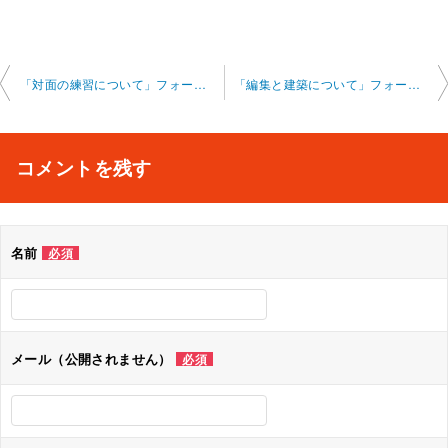
投
「対面の練習について」フォートナイト オンライン 2025-1-8-no0002-0011
「編集と建築について」フォートナイト オンライン 2025-1-12-no0002-0028
稿
ナ
コメントを残す
ビ
ゲ
名前
必須
ー
シ
ョ
メール（公開されません）
必須
ン